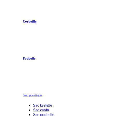
Corbeille
Poubelle
Sac plastique
Sac bretelle
Sac canin
Sac poubelle