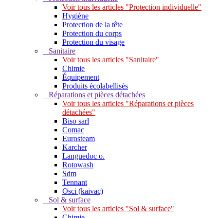
Voir tous les articles "Protection individuelle"
Hygiène
Protection de la tête
Protection du corps
Protection du visage
Sanitaire
Voir tous les articles "Sanitaire"
Chimie
Équipement
Produits écolabellisés
Réparations et pièces détachées
Voir tous les articles "Réparations et pièces
détachées"
Biso sarl
Comac
Eurosteam
Karcher
Languedoc o.
Rotowash
Sdm
Tennant
Osci (kaivac)
Sol & surface
Voir tous les articles "Sol & surface"
Chimie