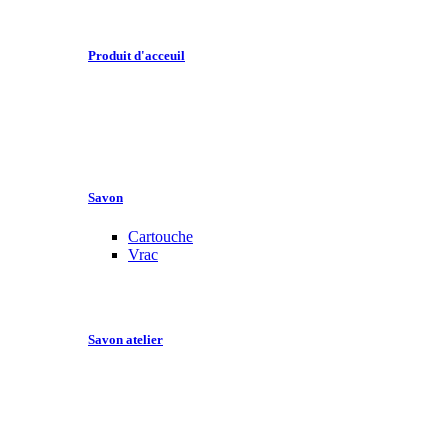
Produit d'acceuil
Savon
Cartouche
Vrac
Savon atelier