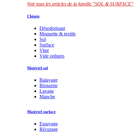
Voir tous les articles de la famille "SOL & SURFACE"
Chimie
Désodorisant
Moquette & textile
Sol
Surface
Vitre
Vide ordures
Matériel sol
Balayage
Brosserie
Lavage
Manche
Matériel surface
Essuyage
Récurage