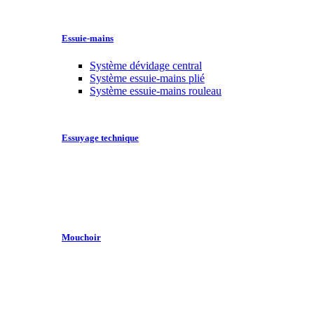
Essuie-mains
Système dévidage central
Système essuie-mains plié
Système essuie-mains rouleau
Essuyage technique
Mouchoir