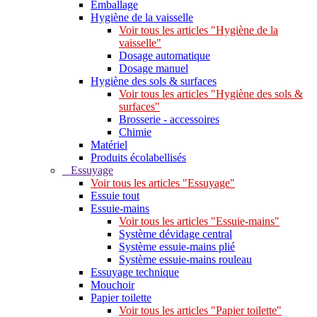
Emballage
Hygiène de la vaisselle
Voir tous les articles "Hygiène de la
vaisselle"
Dosage automatique
Dosage manuel
Hygiène des sols & surfaces
Voir tous les articles "Hygiène des sols &
surfaces"
Brosserie - accessoires
Chimie
Matériel
Produits écolabellisés
Essuyage
Voir tous les articles "Essuyage"
Essuie tout
Essuie-mains
Voir tous les articles "Essuie-mains"
Système dévidage central
Système essuie-mains plié
Système essuie-mains rouleau
Essuyage technique
Mouchoir
Papier toilette
Voir tous les articles "Papier toilette"