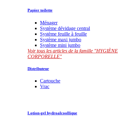
Papier toilette
Ménager
Système dévidage central
Système feuille à feuille
Système maxi jumbo
Système mini jumbo
Voir tous les articles de la famille "HYGIÈNE
CORPORELLE"
Distributeur
Cartouche
Vrac
Lotion-gel hydroalcoollique