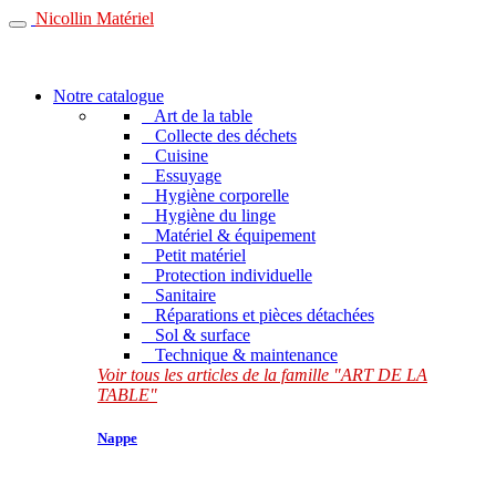
Nicollin Matériel
Notre catalogue
Art de la table
Collecte des déchets
Cuisine
Essuyage
Hygiène corporelle
Hygiène du linge
Matériel & équipement
Petit matériel
Protection individuelle
Sanitaire
Réparations et pièces détachées
Sol & surface
Technique & maintenance
Voir tous les articles de la famille "ART DE LA
TABLE"
Nappe