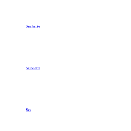
Sacherie
Serviette
Set