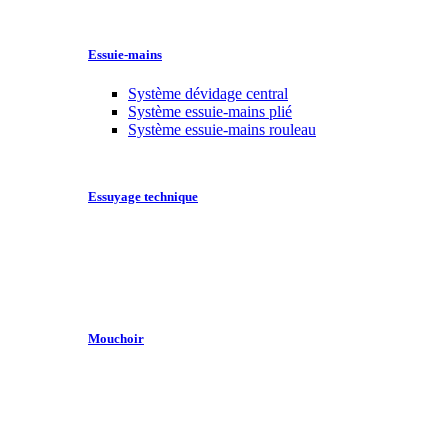
Essuie-mains
Système dévidage central
Système essuie-mains plié
Système essuie-mains rouleau
Essuyage technique
Mouchoir