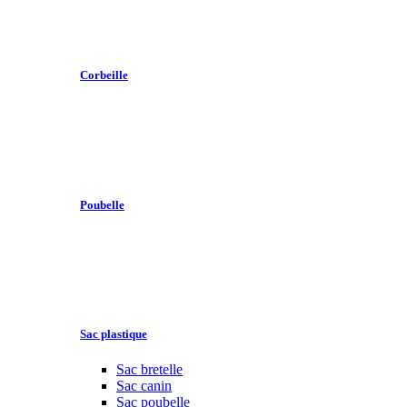
Corbeille
Poubelle
Sac plastique
Sac bretelle
Sac canin
Sac poubelle