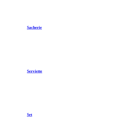
Sacherie
Serviette
Set