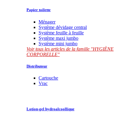
Papier toilette
Ménager
Système dévidage central
Système feuille à feuille
Système maxi jumbo
Système mini jumbo
Voir tous les articles de la famille "HYGIÈNE
CORPORELLE"
Distributeur
Cartouche
Vrac
Lotion-gel hydroalcoollique