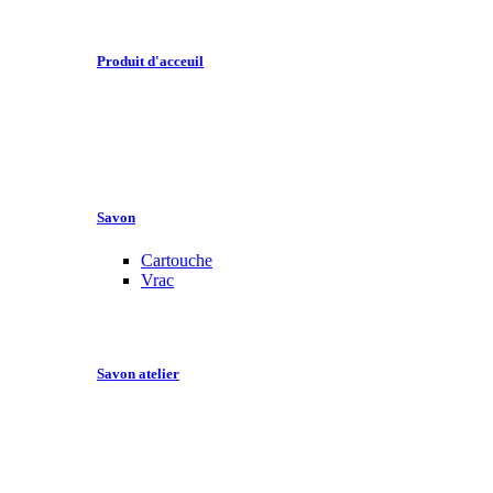
Produit d'acceuil
Savon
Cartouche
Vrac
Savon atelier