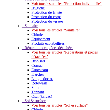
Voir tous les articles "Protection individuelle"
Hygiène
Protection de la tête
Protection du corps
Protection du visage
Sanitaire
Voir tous les articles "Sanitaire"
Chimie
Équipement
Produits écolabellisés
Réparations et pièces détachées
Voir tous les articles "Réparations et pièces
détachées"
Biso sarl
Comac
Eurosteam
Karcher
Languedoc o.
Rotowash
Sdm
Tennant
Osci (kaivac)
Sol & surface
Voir tous les articles "Sol & surface"
Chimie