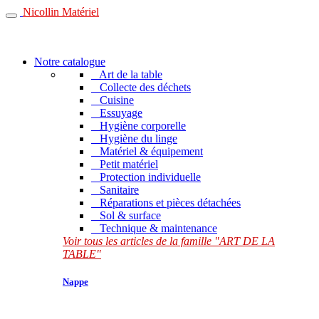
Nicollin Matériel
Notre catalogue
Art de la table
Collecte des déchets
Cuisine
Essuyage
Hygiène corporelle
Hygiène du linge
Matériel & équipement
Petit matériel
Protection individuelle
Sanitaire
Réparations et pièces détachées
Sol & surface
Technique & maintenance
Voir tous les articles de la famille "ART DE LA
TABLE"
Nappe