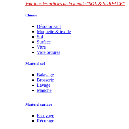
Voir tous les articles de la famille "SOL & SURFACE"
Chimie
Désodorisant
Moquette & textile
Sol
Surface
Vitre
Vide ordures
Matériel sol
Balayage
Brosserie
Lavage
Manche
Matériel surface
Essuyage
Récurage