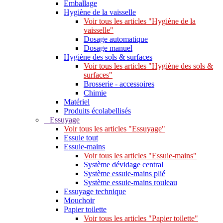
Emballage
Hygiène de la vaisselle
Voir tous les articles "Hygiène de la
vaisselle"
Dosage automatique
Dosage manuel
Hygiène des sols & surfaces
Voir tous les articles "Hygiène des sols &
surfaces"
Brosserie - accessoires
Chimie
Matériel
Produits écolabellisés
Essuyage
Voir tous les articles "Essuyage"
Essuie tout
Essuie-mains
Voir tous les articles "Essuie-mains"
Système dévidage central
Système essuie-mains plié
Système essuie-mains rouleau
Essuyage technique
Mouchoir
Papier toilette
Voir tous les articles "Papier toilette"