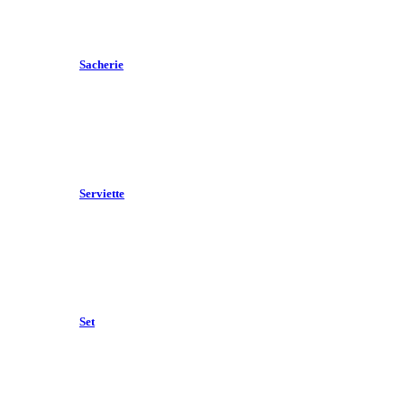
Sacherie
Serviette
Set