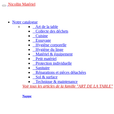
Nicollin Matériel
Notre catalogue
Art de la table
Collecte des déchets
Cuisine
Essuyage
Hygiène corporelle
Hygiène du linge
Matériel & équipement
Petit matériel
Protection individuelle
Sanitaire
Réparations et pièces détachées
Sol & surface
Technique & maintenance
Voir tous les articles de la famille "ART DE LA TABLE"
Nappe