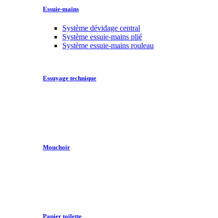
Essuie-mains
Système dévidage central
Système essuie-mains plié
Système essuie-mains rouleau
Essuyage technique
Mouchoir
Papier toilette