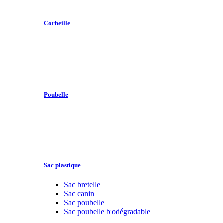
Corbeille
Poubelle
Sac plastique
Sac bretelle
Sac canin
Sac poubelle
Sac poubelle biodégradable