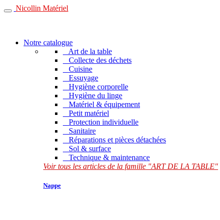
Nicollin Matériel
Notre catalogue
Art de la table
Collecte des déchets
Cuisine
Essuyage
Hygiène corporelle
Hygiène du linge
Matériel & équipement
Petit matériel
Protection individuelle
Sanitaire
Réparations et pièces détachées
Sol & surface
Technique & maintenance
Voir tous les articles de la famille "ART DE LA TABLE"
Nappe