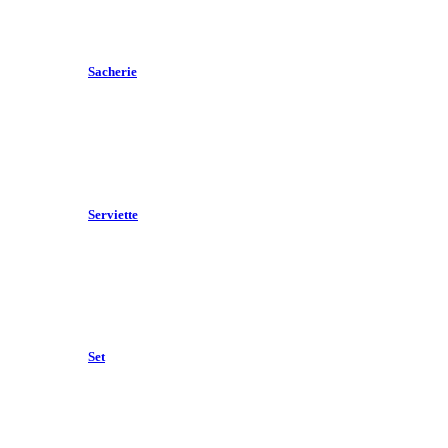
Sacherie
Serviette
Set