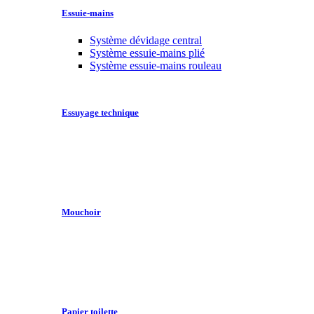
Essuie-mains
Système dévidage central
Système essuie-mains plié
Système essuie-mains rouleau
Essuyage technique
Mouchoir
Papier toilette