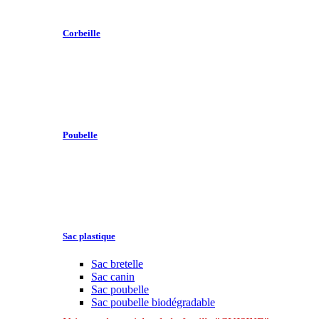
Corbeille
Poubelle
Sac plastique
Sac bretelle
Sac canin
Sac poubelle
Sac poubelle biodégradable