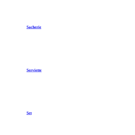
Sacherie
Serviette
Set