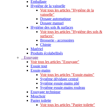
Emballage
Hygiène de la vaisselle
Voir tous les articles "Hygiène de la
vaisselle"
Dosage automatique
Dosage manuel
Hygiène des sols & surfaces
Voir tous les articles "Hygiène des sols &
surfaces"
Brosserie - accessoires
Chimie
Matériel
Produits écolabellisés
Essuyage
Voir tous les articles "Essuyage"
Essuie tout
Essuie-mains
Voir tous les articles "Essuie-mains"
Système dévidage central
Système essuie-mains plié
Système essuie-mains rouleau
Essuyage technique
Mouchoir
Papier toilette
Voir tous les articles "Papier toilette"