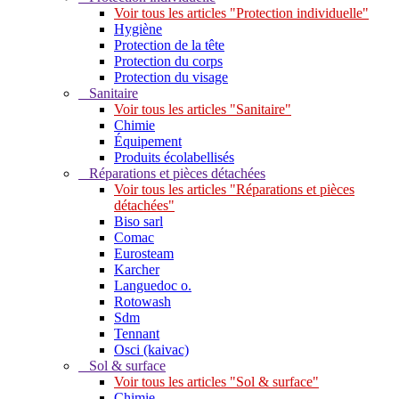
Voir tous les articles "Protection individuelle"
Hygiène
Protection de la tête
Protection du corps
Protection du visage
Sanitaire
Voir tous les articles "Sanitaire"
Chimie
Équipement
Produits écolabellisés
Réparations et pièces détachées
Voir tous les articles "Réparations et pièces
détachées"
Biso sarl
Comac
Eurosteam
Karcher
Languedoc o.
Rotowash
Sdm
Tennant
Osci (kaivac)
Sol & surface
Voir tous les articles "Sol & surface"
Chimie