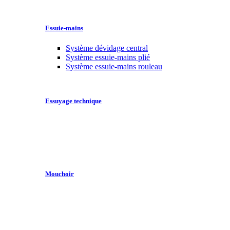
Essuie-mains
Système dévidage central
Système essuie-mains plié
Système essuie-mains rouleau
Essuyage technique
Mouchoir