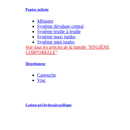
Papier toilette
Ménager
Système dévidage central
Système feuille à feuille
Système maxi jumbo
Système mini jumbo
Voir tous les articles de la famille "HYGIÈNE
CORPORELLE"
Distributeur
Cartouche
Vrac
Lotion-gel hydroalcoollique