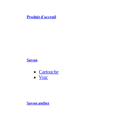
Produit d'acceuil
Savon
Cartouche
Vrac
Savon atelier