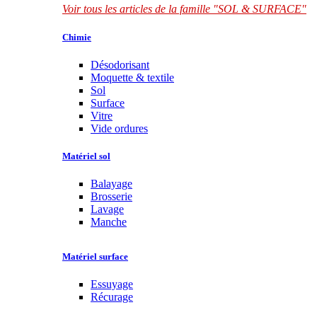
Voir tous les articles de la famille "SOL & SURFACE"
Chimie
Désodorisant
Moquette & textile
Sol
Surface
Vitre
Vide ordures
Matériel sol
Balayage
Brosserie
Lavage
Manche
Matériel surface
Essuyage
Récurage