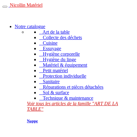
Nicollin Matériel
Notre catalogue
Art de la table
Collecte des déchets
Cuisine
Essuyage
Hygiène corporelle
Hygiène du linge
Matériel & équipement
Petit matériel
Protection individuelle
Sanitaire
Réparations et pièces détachées
Sol & surface
Technique & maintenance
Voir tous les articles de la famille "ART DE LA
TABLE"
Nappe