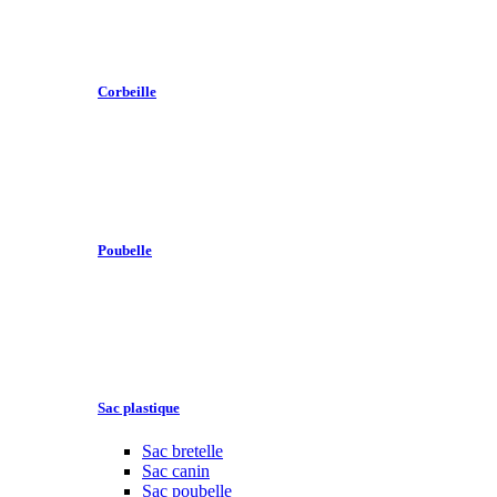
Corbeille
Poubelle
Sac plastique
Sac bretelle
Sac canin
Sac poubelle