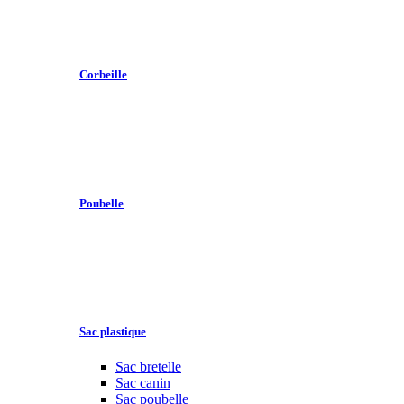
Corbeille
Poubelle
Sac plastique
Sac bretelle
Sac canin
Sac poubelle