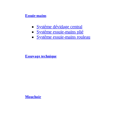
Essuie-mains
Système dévidage central
Système essuie-mains plié
Système essuie-mains rouleau
Essuyage technique
Mouchoir