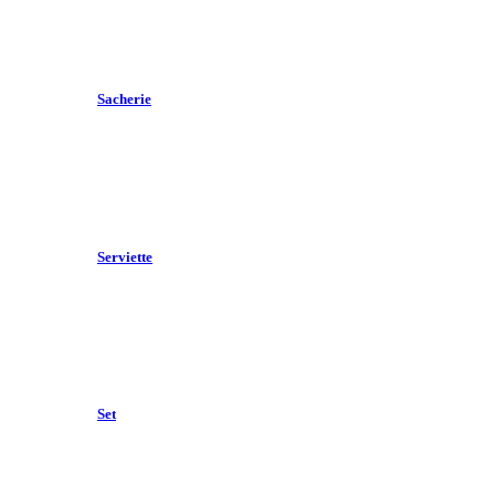
Sacherie
Serviette
Set