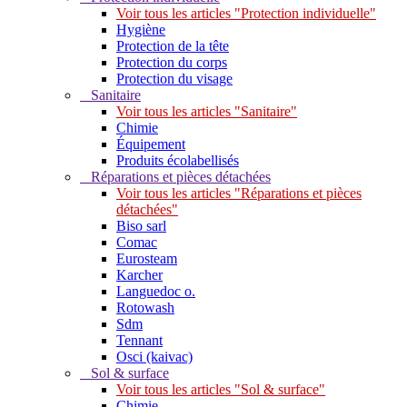
Voir tous les articles "Protection individuelle"
Hygiène
Protection de la tête
Protection du corps
Protection du visage
Sanitaire
Voir tous les articles "Sanitaire"
Chimie
Équipement
Produits écolabellisés
Réparations et pièces détachées
Voir tous les articles "Réparations et pièces
détachées"
Biso sarl
Comac
Eurosteam
Karcher
Languedoc o.
Rotowash
Sdm
Tennant
Osci (kaivac)
Sol & surface
Voir tous les articles "Sol & surface"
Chimie