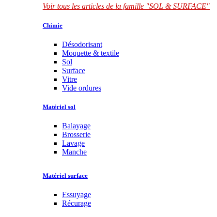
Voir tous les articles de la famille "SOL & SURFACE"
Chimie
Désodorisant
Moquette & textile
Sol
Surface
Vitre
Vide ordures
Matériel sol
Balayage
Brosserie
Lavage
Manche
Matériel surface
Essuyage
Récurage