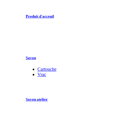
Produit d'acceuil
Savon
Cartouche
Vrac
Savon atelier