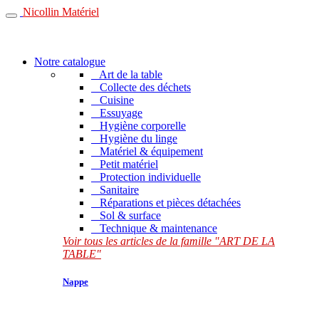
Nicollin Matériel
Notre catalogue
Art de la table
Collecte des déchets
Cuisine
Essuyage
Hygiène corporelle
Hygiène du linge
Matériel & équipement
Petit matériel
Protection individuelle
Sanitaire
Réparations et pièces détachées
Sol & surface
Technique & maintenance
Voir tous les articles de la famille "ART DE LA
TABLE"
Nappe