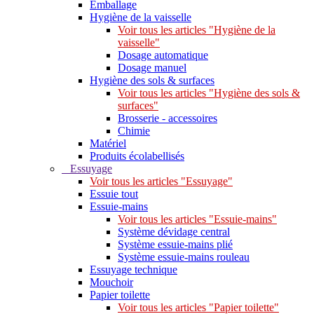
Emballage
Hygiène de la vaisselle
Voir tous les articles "Hygiène de la
vaisselle"
Dosage automatique
Dosage manuel
Hygiène des sols & surfaces
Voir tous les articles "Hygiène des sols &
surfaces"
Brosserie - accessoires
Chimie
Matériel
Produits écolabellisés
Essuyage
Voir tous les articles "Essuyage"
Essuie tout
Essuie-mains
Voir tous les articles "Essuie-mains"
Système dévidage central
Système essuie-mains plié
Système essuie-mains rouleau
Essuyage technique
Mouchoir
Papier toilette
Voir tous les articles "Papier toilette"