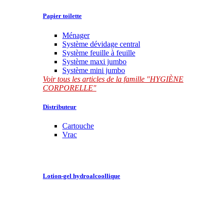
Papier toilette
Ménager
Système dévidage central
Système feuille à feuille
Système maxi jumbo
Système mini jumbo
Voir tous les articles de la famille "HYGIÈNE
CORPORELLE"
Distributeur
Cartouche
Vrac
Lotion-gel hydroalcoollique