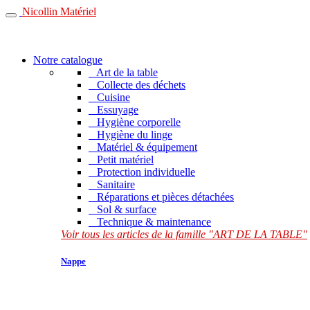
Nicollin Matériel
Notre catalogue
Art de la table
Collecte des déchets
Cuisine
Essuyage
Hygiène corporelle
Hygiène du linge
Matériel & équipement
Petit matériel
Protection individuelle
Sanitaire
Réparations et pièces détachées
Sol & surface
Technique & maintenance
Voir tous les articles de la famille "ART DE LA TABLE"
Nappe