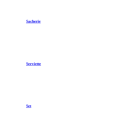
Sacherie
Serviette
Set