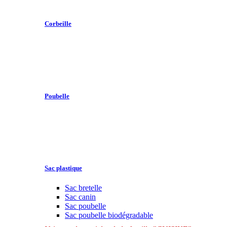
Corbeille
Poubelle
Sac plastique
Sac bretelle
Sac canin
Sac poubelle
Sac poubelle biodégradable