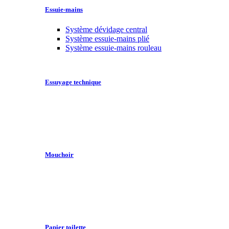
Essuie-mains
Système dévidage central
Système essuie-mains plié
Système essuie-mains rouleau
Essuyage technique
Mouchoir
Papier toilette