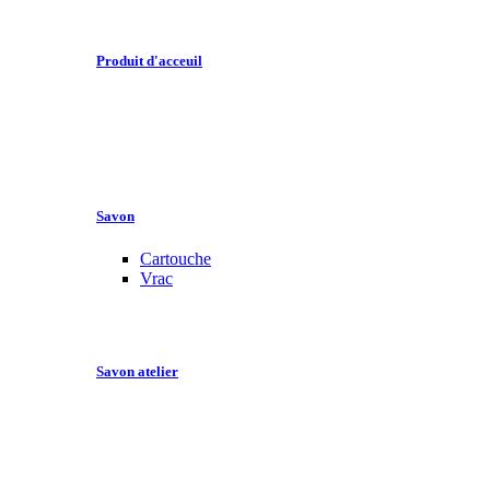
Produit d'acceuil
Savon
Cartouche
Vrac
Savon atelier