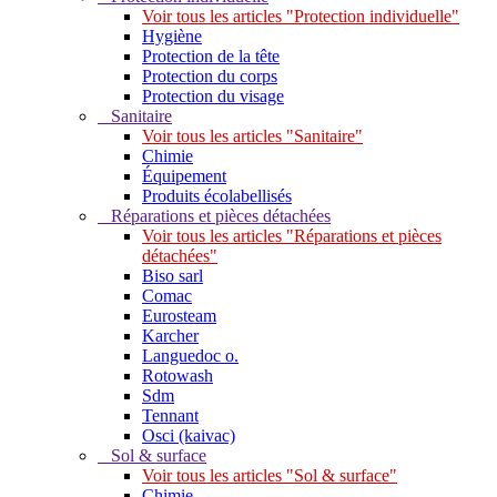
Voir tous les articles "Protection individuelle"
Hygiène
Protection de la tête
Protection du corps
Protection du visage
Sanitaire
Voir tous les articles "Sanitaire"
Chimie
Équipement
Produits écolabellisés
Réparations et pièces détachées
Voir tous les articles "Réparations et pièces
détachées"
Biso sarl
Comac
Eurosteam
Karcher
Languedoc o.
Rotowash
Sdm
Tennant
Osci (kaivac)
Sol & surface
Voir tous les articles "Sol & surface"
Chimie