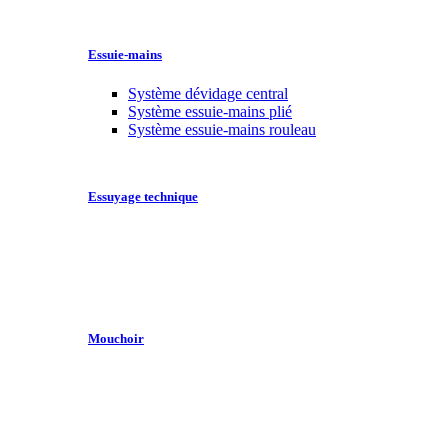
Essuie-mains
Système dévidage central
Système essuie-mains plié
Système essuie-mains rouleau
Essuyage technique
Mouchoir