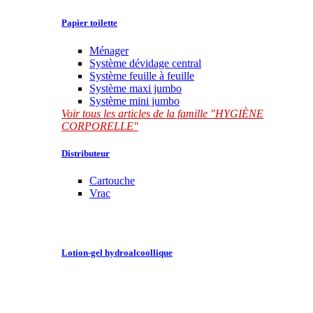
Papier toilette
Ménager
Système dévidage central
Système feuille à feuille
Système maxi jumbo
Système mini jumbo
Voir tous les articles de la famille "HYGIÈNE
CORPORELLE"
Distributeur
Cartouche
Vrac
Lotion-gel hydroalcoollique