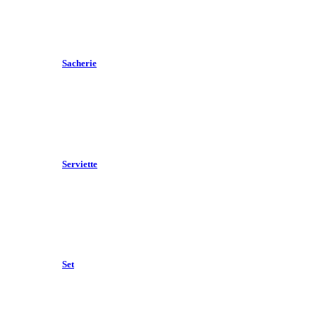
Sacherie
Serviette
Set