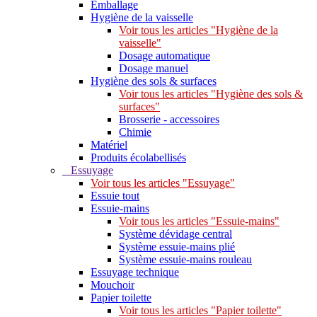
Emballage
Hygiène de la vaisselle
Voir tous les articles "Hygiène de la
vaisselle"
Dosage automatique
Dosage manuel
Hygiène des sols & surfaces
Voir tous les articles "Hygiène des sols &
surfaces"
Brosserie - accessoires
Chimie
Matériel
Produits écolabellisés
Essuyage
Voir tous les articles "Essuyage"
Essuie tout
Essuie-mains
Voir tous les articles "Essuie-mains"
Système dévidage central
Système essuie-mains plié
Système essuie-mains rouleau
Essuyage technique
Mouchoir
Papier toilette
Voir tous les articles "Papier toilette"