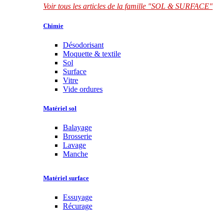
Voir tous les articles de la famille "SOL & SURFACE"
Chimie
Désodorisant
Moquette & textile
Sol
Surface
Vitre
Vide ordures
Matériel sol
Balayage
Brosserie
Lavage
Manche
Matériel surface
Essuyage
Récurage