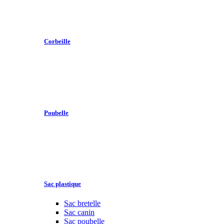
Corbeille
Poubelle
Sac plastique
Sac bretelle
Sac canin
Sac poubelle