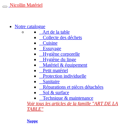
Nicollin Matériel
Notre catalogue
Art de la table
Collecte des déchets
Cuisine
Essuyage
Hygiène corporelle
Hygiène du linge
Matériel & équipement
Petit matériel
Protection individuelle
Sanitaire
Réparations et pièces détachées
Sol & surface
Technique & maintenance
Voir tous les articles de la famille "ART DE LA
TABLE"
Nappe