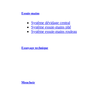
Essuie-mains
Système dévidage central
Système essuie-mains plié
Système essuie-mains rouleau
Essuyage technique
Mouchoir