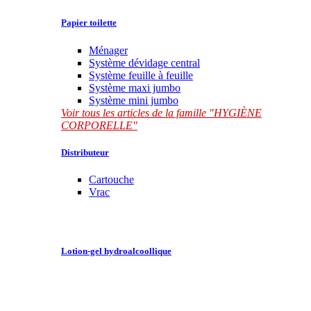
Papier toilette
Ménager
Système dévidage central
Système feuille à feuille
Système maxi jumbo
Système mini jumbo
Voir tous les articles de la famille "HYGIÈNE
CORPORELLE"
Distributeur
Cartouche
Vrac
Lotion-gel hydroalcoollique