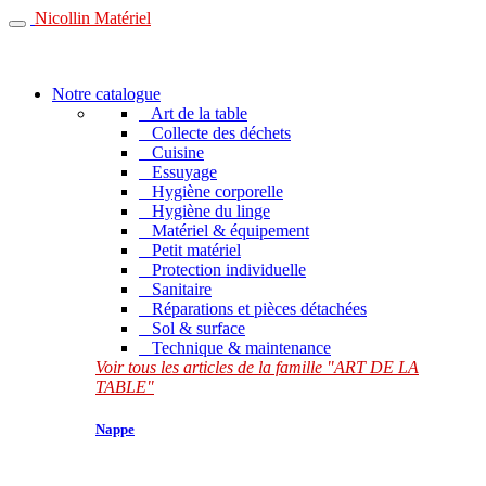
Nicollin Matériel
Notre catalogue
Art de la table
Collecte des déchets
Cuisine
Essuyage
Hygiène corporelle
Hygiène du linge
Matériel & équipement
Petit matériel
Protection individuelle
Sanitaire
Réparations et pièces détachées
Sol & surface
Technique & maintenance
Voir tous les articles de la famille "ART DE LA
TABLE"
Nappe