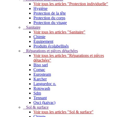
Voir tous les articles "Protection individuelle"
Hygiène
Protection de la tête
Protection du corps
Protection du visage
Sanitaire
Voir tous les articles "Sanitaire"
Chimie
Équipement
Produits écolabellisés
Réparations et pièces détachées
Voir tous les articles "Réparations et pièces
détachées"
Biso sarl
Comac
Eurosteam
Karcher
Languedoc o.
Rotowash
Sdm
Tennant
Osci (kaivac)
Sol & surface
Voir tous les articles "Sol & surface"
Chimie