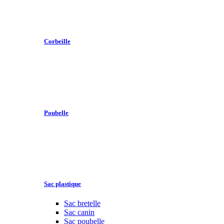
Corbeille
Poubelle
Sac plastique
Sac bretelle
Sac canin
Sac poubelle