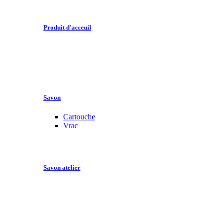
Produit d'acceuil
Savon
Cartouche
Vrac
Savon atelier