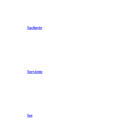
Sacherie
Serviette
Set