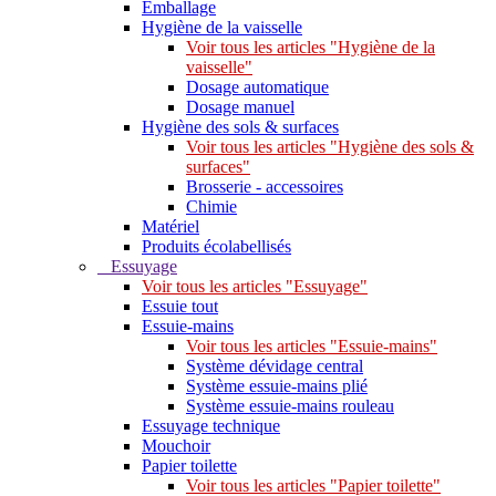
Emballage
Hygiène de la vaisselle
Voir tous les articles "Hygiène de la
vaisselle"
Dosage automatique
Dosage manuel
Hygiène des sols & surfaces
Voir tous les articles "Hygiène des sols &
surfaces"
Brosserie - accessoires
Chimie
Matériel
Produits écolabellisés
Essuyage
Voir tous les articles "Essuyage"
Essuie tout
Essuie-mains
Voir tous les articles "Essuie-mains"
Système dévidage central
Système essuie-mains plié
Système essuie-mains rouleau
Essuyage technique
Mouchoir
Papier toilette
Voir tous les articles "Papier toilette"