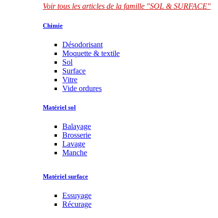
Voir tous les articles de la famille "SOL & SURFACE"
Chimie
Désodorisant
Moquette & textile
Sol
Surface
Vitre
Vide ordures
Matériel sol
Balayage
Brosserie
Lavage
Manche
Matériel surface
Essuyage
Récurage