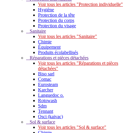
Voir tous les articles "Protection individuelle"
Hygiène
Protection de la tête
Protection du corps
Protection du visage
Sanitaire
Voir tous les articles "Sanitaire"
Chimie
Équipement
Produits écolabellisés
Réparations et pièces détachées
Voir tous les articles "Réparations et pièces
détachées"
Biso sarl
Comac
Eurosteam
Karcher
Languedoc o.
Rotowash
Sdm
Tennant
Osci (kaivac)
Sol & surface
Voir tous les articles "Sol & surface"
Chimie