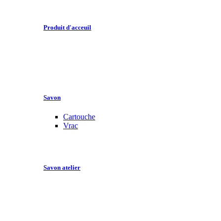
Produit d'acceuil
Savon
Cartouche
Vrac
Savon atelier