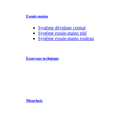
Essuie-mains
Système dévidage central
Système essuie-mains plié
Système essuie-mains rouleau
Essuyage technique
Mouchoir