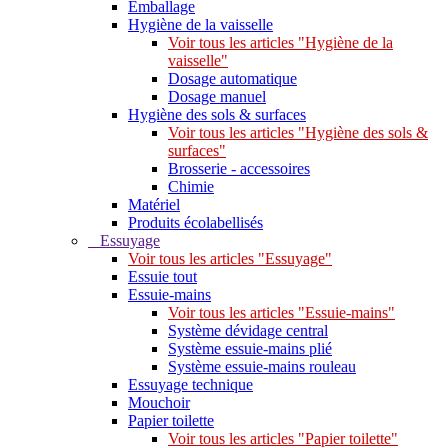
Emballage
Hygiène de la vaisselle
Voir tous les articles "Hygiène de la
vaisselle"
Dosage automatique
Dosage manuel
Hygiène des sols & surfaces
Voir tous les articles "Hygiène des sols &
surfaces"
Brosserie - accessoires
Chimie
Matériel
Produits écolabellisés
Essuyage
Voir tous les articles "Essuyage"
Essuie tout
Essuie-mains
Voir tous les articles "Essuie-mains"
Système dévidage central
Système essuie-mains plié
Système essuie-mains rouleau
Essuyage technique
Mouchoir
Papier toilette
Voir tous les articles "Papier toilette"