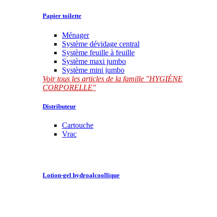
Papier toilette
Ménager
Système dévidage central
Système feuille à feuille
Système maxi jumbo
Système mini jumbo
Voir tous les articles de la famille "HYGIÈNE
CORPORELLE"
Distributeur
Cartouche
Vrac
Lotion-gel hydroalcoollique