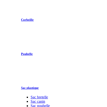
Corbeille
Poubelle
Sac plastique
Sac bretelle
Sac canin
Sac poubelle