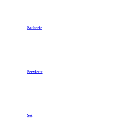
Sacherie
Serviette
Set