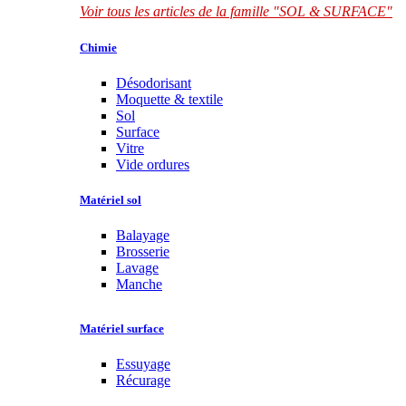
Voir tous les articles de la famille "SOL & SURFACE"
Chimie
Désodorisant
Moquette & textile
Sol
Surface
Vitre
Vide ordures
Matériel sol
Balayage
Brosserie
Lavage
Manche
Matériel surface
Essuyage
Récurage