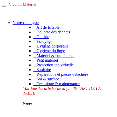
Nicollin Matériel
Notre catalogue
Art de la table
Collecte des déchets
Cuisine
Essuyage
Hygiène corporelle
Hygiène du linge
Matériel & équipement
Petit matériel
Protection individuelle
Sanitaire
Réparations et pièces détachées
Sol & surface
Technique & maintenance
Voir tous les articles de la famille "ART DE LA
TABLE"
Nappe