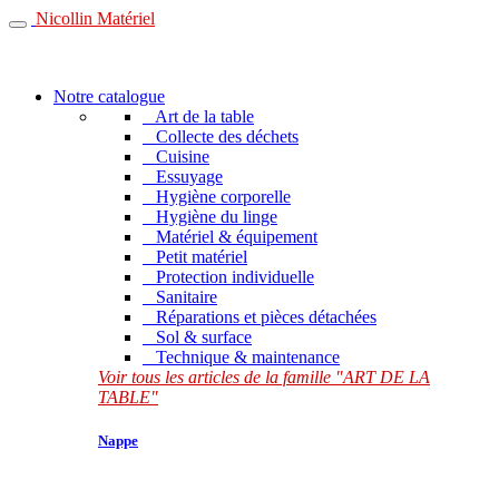
Nicollin Matériel
Notre catalogue
Art de la table
Collecte des déchets
Cuisine
Essuyage
Hygiène corporelle
Hygiène du linge
Matériel & équipement
Petit matériel
Protection individuelle
Sanitaire
Réparations et pièces détachées
Sol & surface
Technique & maintenance
Voir tous les articles de la famille "ART DE LA
TABLE"
Nappe