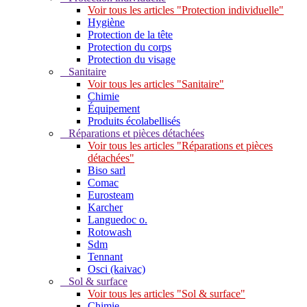
Voir tous les articles "Protection individuelle"
Hygiène
Protection de la tête
Protection du corps
Protection du visage
Sanitaire
Voir tous les articles "Sanitaire"
Chimie
Équipement
Produits écolabellisés
Réparations et pièces détachées
Voir tous les articles "Réparations et pièces
détachées"
Biso sarl
Comac
Eurosteam
Karcher
Languedoc o.
Rotowash
Sdm
Tennant
Osci (kaivac)
Sol & surface
Voir tous les articles "Sol & surface"
Chimie