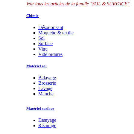
Voir tous les articles de la famille "SOL & SURFACE"
Chimie
Désodorisant
Moquette & textile
Sol
Surface
Vitre
Vide ordures
Matériel sol
Balayage
Brosserie
Lavage
Manche
Matériel surface
Essuyage
Récurage