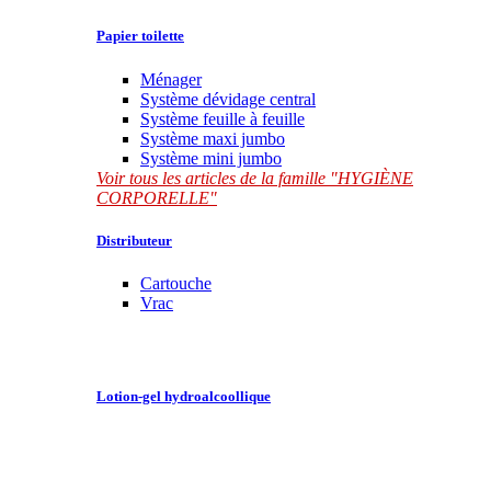
Papier toilette
Ménager
Système dévidage central
Système feuille à feuille
Système maxi jumbo
Système mini jumbo
Voir tous les articles de la famille "HYGIÈNE
CORPORELLE"
Distributeur
Cartouche
Vrac
Lotion-gel hydroalcoollique