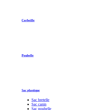
Corbeille
Poubelle
Sac plastique
Sac bretelle
Sac canin
Sac poubelle