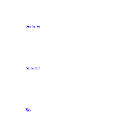
Sacherie
Serviette
Set