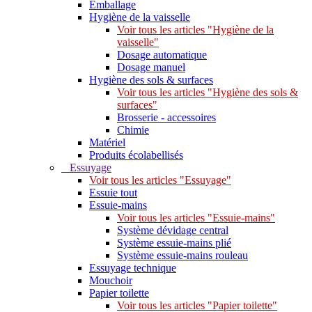
Emballage
Hygiène de la vaisselle
Voir tous les articles "Hygiène de la
vaisselle"
Dosage automatique
Dosage manuel
Hygiène des sols & surfaces
Voir tous les articles "Hygiène des sols &
surfaces"
Brosserie - accessoires
Chimie
Matériel
Produits écolabellisés
Essuyage
Voir tous les articles "Essuyage"
Essuie tout
Essuie-mains
Voir tous les articles "Essuie-mains"
Système dévidage central
Système essuie-mains plié
Système essuie-mains rouleau
Essuyage technique
Mouchoir
Papier toilette
Voir tous les articles "Papier toilette"