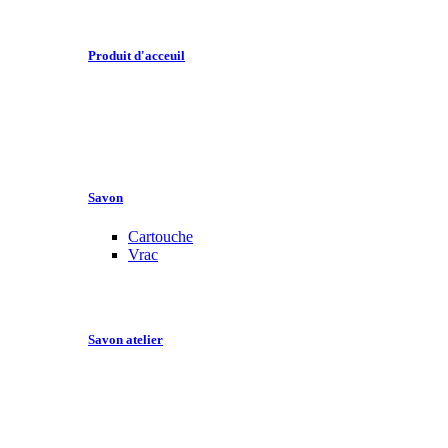
Produit d'acceuil
Savon
Cartouche
Vrac
Savon atelier