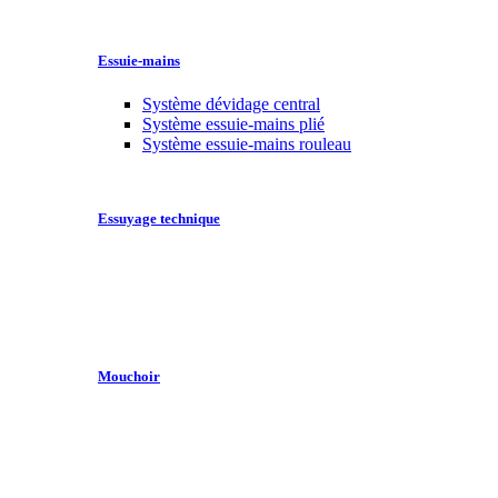
Essuie-mains
Système dévidage central
Système essuie-mains plié
Système essuie-mains rouleau
Essuyage technique
Mouchoir