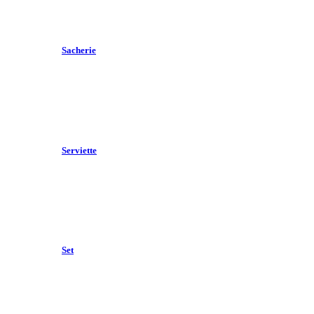
Sacherie
Serviette
Set