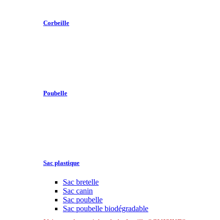
Corbeille
Poubelle
Sac plastique
Sac bretelle
Sac canin
Sac poubelle
Sac poubelle biodégradable