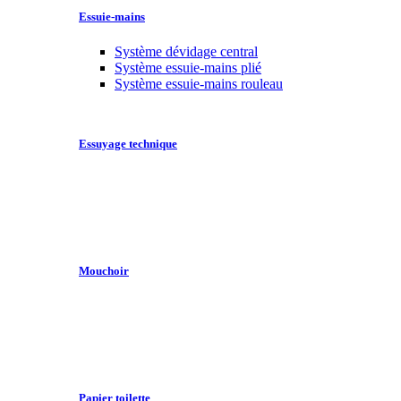
Essuie-mains
Système dévidage central
Système essuie-mains plié
Système essuie-mains rouleau
Essuyage technique
Mouchoir
Papier toilette