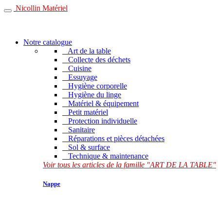
Nicollin Matériel
Notre catalogue
Art de la table
Collecte des déchets
Cuisine
Essuyage
Hygiène corporelle
Hygiène du linge
Matériel & équipement
Petit matériel
Protection individuelle
Sanitaire
Réparations et pièces détachées
Sol & surface
Technique & maintenance
Voir tous les articles de la famille "ART DE LA TABLE"
Nappe