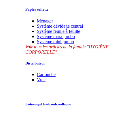
Papier toilette
Ménager
Système dévidage central
Système feuille à feuille
Système maxi jumbo
Système mini jumbo
Voir tous les articles de la famille "HYGIÈNE
CORPORELLE"
Distributeur
Cartouche
Vrac
Lotion-gel hydroalcoollique