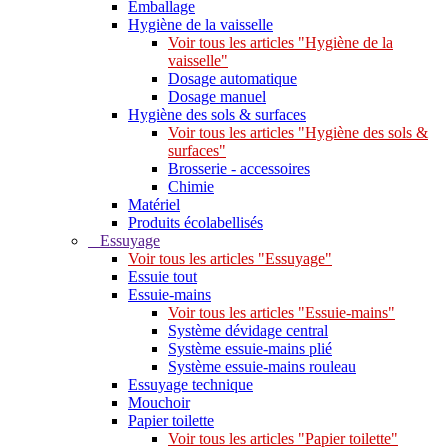
Emballage
Hygiène de la vaisselle
Voir tous les articles "Hygiène de la
vaisselle"
Dosage automatique
Dosage manuel
Hygiène des sols & surfaces
Voir tous les articles "Hygiène des sols &
surfaces"
Brosserie - accessoires
Chimie
Matériel
Produits écolabellisés
Essuyage
Voir tous les articles "Essuyage"
Essuie tout
Essuie-mains
Voir tous les articles "Essuie-mains"
Système dévidage central
Système essuie-mains plié
Système essuie-mains rouleau
Essuyage technique
Mouchoir
Papier toilette
Voir tous les articles "Papier toilette"