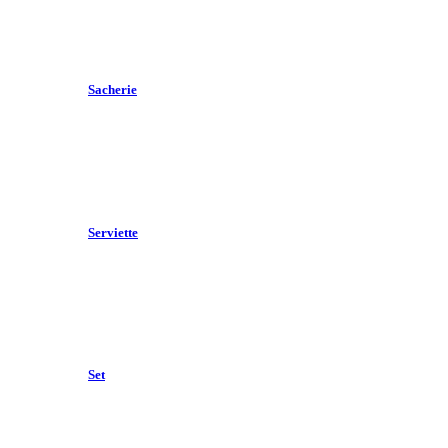
Sacherie
Serviette
Set