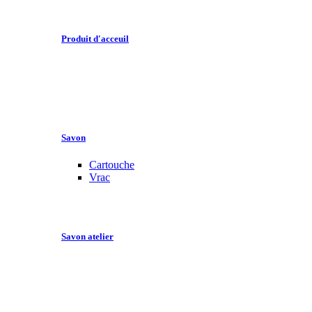
Produit d'acceuil
Savon
Cartouche
Vrac
Savon atelier