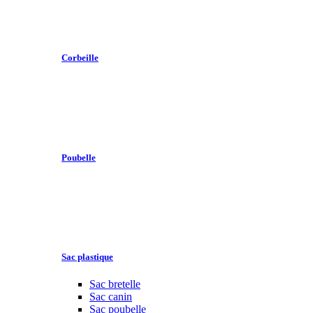
Corbeille
Poubelle
Sac plastique
Sac bretelle
Sac canin
Sac poubelle