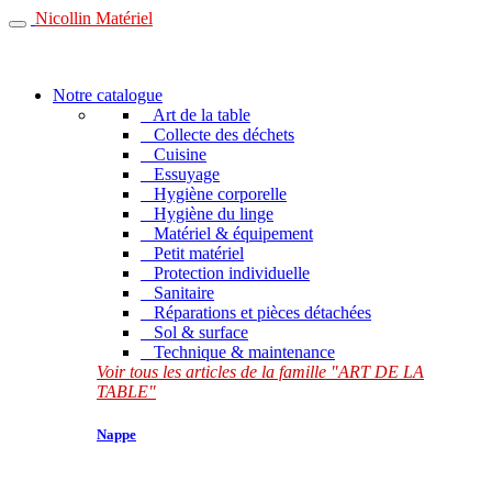
Nicollin Matériel
Notre catalogue
Art de la table
Collecte des déchets
Cuisine
Essuyage
Hygiène corporelle
Hygiène du linge
Matériel & équipement
Petit matériel
Protection individuelle
Sanitaire
Réparations et pièces détachées
Sol & surface
Technique & maintenance
Voir tous les articles de la famille "ART DE LA
TABLE"
Nappe