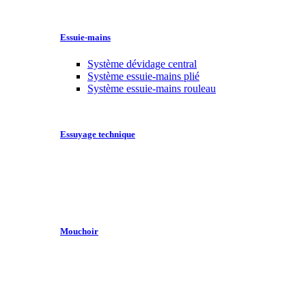
Essuie-mains
Système dévidage central
Système essuie-mains plié
Système essuie-mains rouleau
Essuyage technique
Mouchoir