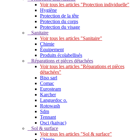
Voir tous les articles "Protection individuelle"
Hygiène
Protection de la tête
Protection du corps
Protection du visage
Sanitaire
Voir tous les articles "Sanitaire"
Chimie
Équipement
Produits écolabellisés
Réparations et pièces détachées
Voir tous les articles "Réparations et pièces
détachées"
Biso sarl
Comac
Eurosteam
Karcher
Languedoc o.
Rotowash
Sdm
Tennant
Osci (kaivac)
Sol & surface
Voir tous les articles "Sol & surface"
Chimie