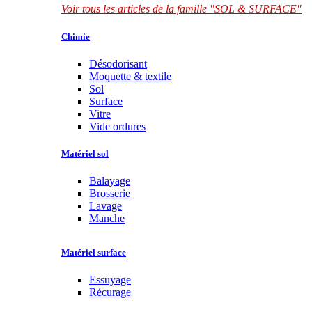
Voir tous les articles de la famille "SOL & SURFACE"
Chimie
Désodorisant
Moquette & textile
Sol
Surface
Vitre
Vide ordures
Matériel sol
Balayage
Brosserie
Lavage
Manche
Matériel surface
Essuyage
Récurage