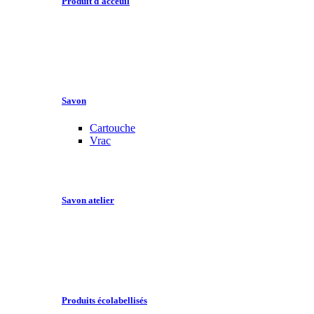
Produit d'acceuil
Savon
Cartouche
Vrac
Savon atelier
Produits écolabellisés