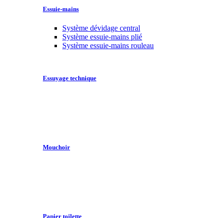
Essuie-mains
Système dévidage central
Système essuie-mains plié
Système essuie-mains rouleau
Essuyage technique
Mouchoir
Papier toilette