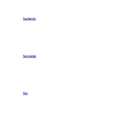
Sacherie
Serviette
Set