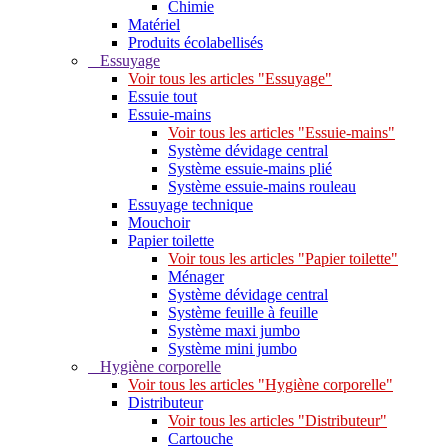
Chimie
Matériel
Produits écolabellisés
Essuyage
Voir tous les articles "Essuyage"
Essuie tout
Essuie-mains
Voir tous les articles "Essuie-mains"
Système dévidage central
Système essuie-mains plié
Système essuie-mains rouleau
Essuyage technique
Mouchoir
Papier toilette
Voir tous les articles "Papier toilette"
Ménager
Système dévidage central
Système feuille à feuille
Système maxi jumbo
Système mini jumbo
Hygiène corporelle
Voir tous les articles "Hygiène corporelle"
Distributeur
Voir tous les articles "Distributeur"
Cartouche