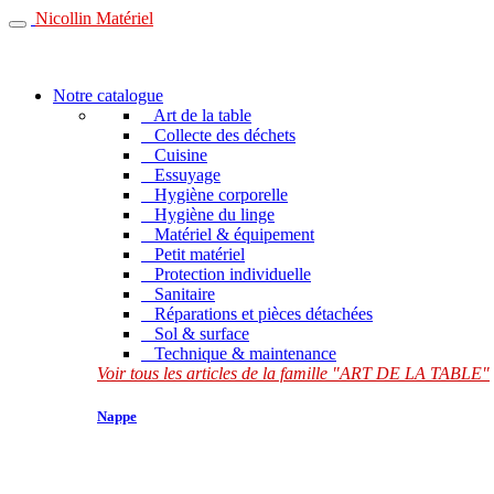
Nicollin Matériel
Notre catalogue
Art de la table
Collecte des déchets
Cuisine
Essuyage
Hygiène corporelle
Hygiène du linge
Matériel & équipement
Petit matériel
Protection individuelle
Sanitaire
Réparations et pièces détachées
Sol & surface
Technique & maintenance
Voir tous les articles de la famille "ART DE LA TABLE"
Nappe