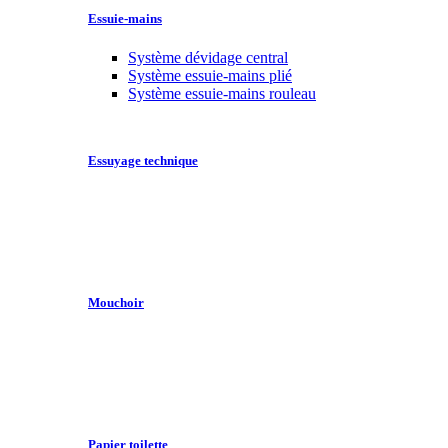
Essuie-mains
Système dévidage central
Système essuie-mains plié
Système essuie-mains rouleau
Essuyage technique
Mouchoir
Papier toilette