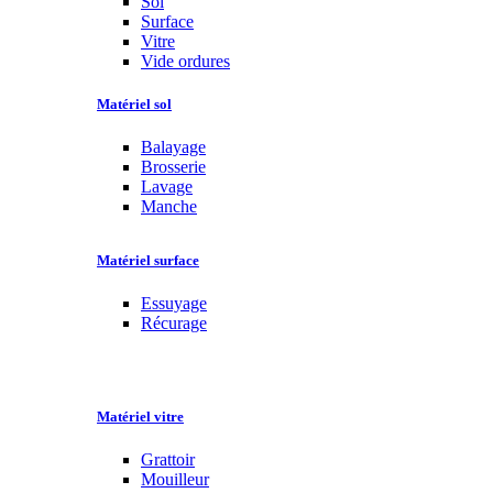
Sol
Surface
Vitre
Vide ordures
Matériel sol
Balayage
Brosserie
Lavage
Manche
Matériel surface
Essuyage
Récurage
Matériel vitre
Grattoir
Mouilleur