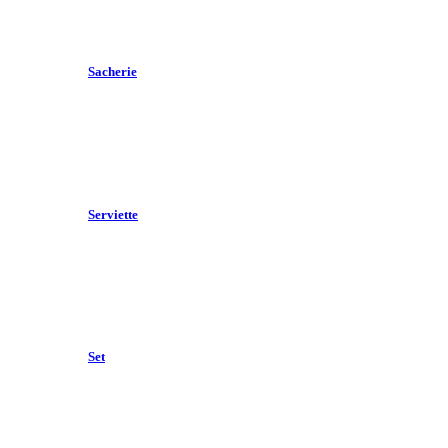
Sacherie
Serviette
Set