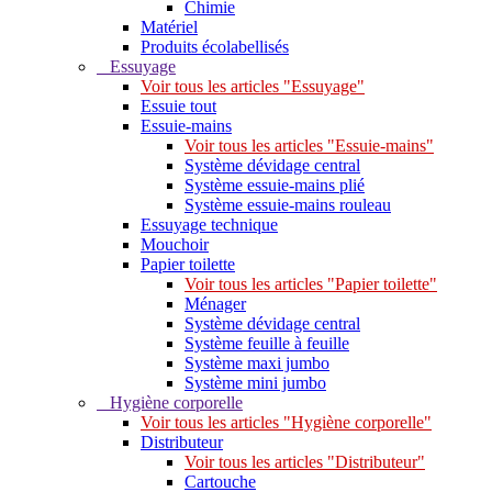
Chimie
Matériel
Produits écolabellisés
Essuyage
Voir tous les articles "Essuyage"
Essuie tout
Essuie-mains
Voir tous les articles "Essuie-mains"
Système dévidage central
Système essuie-mains plié
Système essuie-mains rouleau
Essuyage technique
Mouchoir
Papier toilette
Voir tous les articles "Papier toilette"
Ménager
Système dévidage central
Système feuille à feuille
Système maxi jumbo
Système mini jumbo
Hygiène corporelle
Voir tous les articles "Hygiène corporelle"
Distributeur
Voir tous les articles "Distributeur"
Cartouche