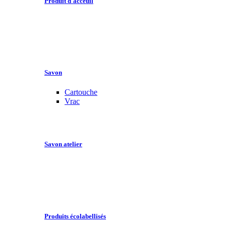
Produit d'acceuil
Savon
Cartouche
Vrac
Savon atelier
Produits écolabellisés