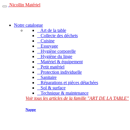
Nicollin Matériel
Notre catalogue
Art de la table
Collecte des déchets
Cuisine
Essuyage
Hygiène corporelle
Hygiène du linge
Matériel & équipement
Petit matériel
Protection individuelle
Sanitaire
Réparations et pièces détachées
Sol & surface
Technique & maintenance
Voir tous les articles de la famille "ART DE LA TABLE"
Nappe