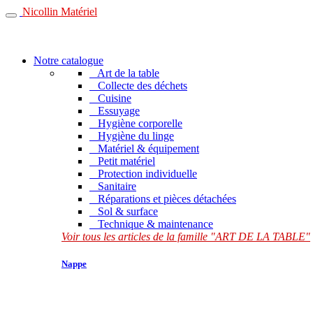
Nicollin Matériel
Notre catalogue
Art de la table
Collecte des déchets
Cuisine
Essuyage
Hygiène corporelle
Hygiène du linge
Matériel & équipement
Petit matériel
Protection individuelle
Sanitaire
Réparations et pièces détachées
Sol & surface
Technique & maintenance
Voir tous les articles de la famille "ART DE LA TABLE"
Nappe