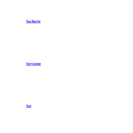
Sacherie
Serviette
Set