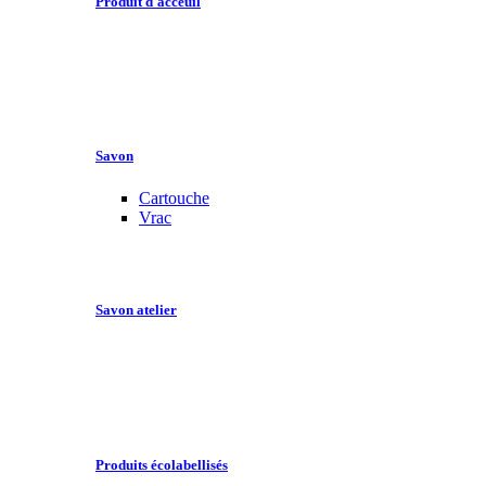
Produit d'acceuil
Savon
Cartouche
Vrac
Savon atelier
Produits écolabellisés