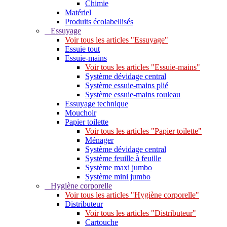
Chimie
Matériel
Produits écolabellisés
Essuyage
Voir tous les articles "Essuyage"
Essuie tout
Essuie-mains
Voir tous les articles "Essuie-mains"
Système dévidage central
Système essuie-mains plié
Système essuie-mains rouleau
Essuyage technique
Mouchoir
Papier toilette
Voir tous les articles "Papier toilette"
Ménager
Système dévidage central
Système feuille à feuille
Système maxi jumbo
Système mini jumbo
Hygiène corporelle
Voir tous les articles "Hygiène corporelle"
Distributeur
Voir tous les articles "Distributeur"
Cartouche