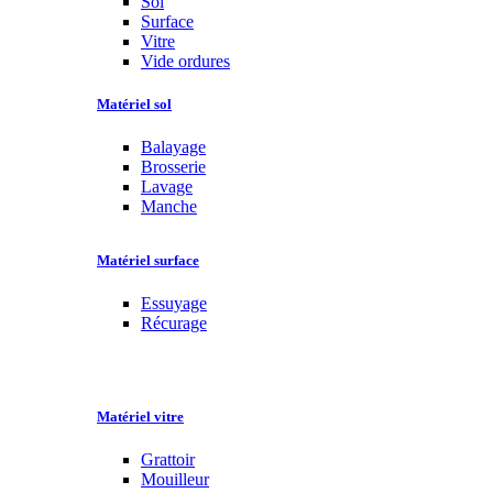
Sol
Surface
Vitre
Vide ordures
Matériel sol
Balayage
Brosserie
Lavage
Manche
Matériel surface
Essuyage
Récurage
Matériel vitre
Grattoir
Mouilleur