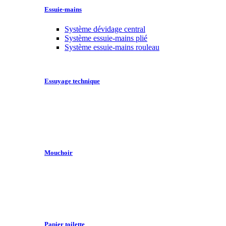
Essuie-mains
Système dévidage central
Système essuie-mains plié
Système essuie-mains rouleau
Essuyage technique
Mouchoir
Papier toilette